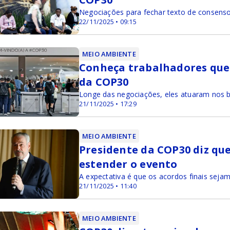
Negociações para fechar texto de consens
22/11/2025 • 09:15
MEIO AMBIENTE
Conheça trabalhadores qu
da COP30
Longe das negociações, eles atuaram nos b
21/11/2025 • 17:29
MEIO AMBIENTE
Presidente da COP30 diz que
estender o evento
A expectativa é que os acordos finais sejam
21/11/2025 • 11:40
MEIO AMBIENTE