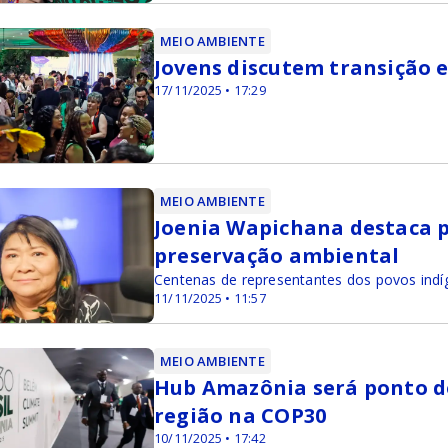
MEIO AMBIENTE
Jovens discutem transição e
17/11/2025 • 17:29
MEIO AMBIENTE
Joenia Wapichana destaca p
preservação ambiental
Centenas de representantes dos povos indí
11/11/2025 • 11:57
MEIO AMBIENTE
Hub Amazônia será ponto d
região na COP30
10/11/2025 • 17:42