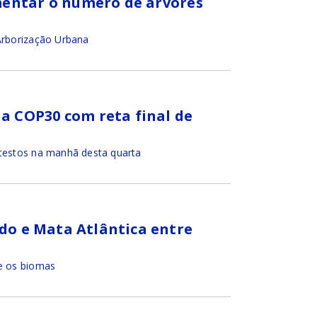
mentar o número de árvores
Arborização Urbana
 COP30 com reta final de
otestos na manhã desta quarta
ado e Mata Atlântica entre
re os biomas