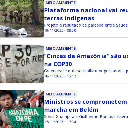
MEIO AMBIENTE
Plataforma nacional vai r
terras indígenas
Projeto é resultado de parceria entre Saúde 
19/11/2025 • 08:50
MEIO AMBIENTE
"Cinzas da Amazônia" são 
na COP30
Greenpeace quis sensibilizar negociadores 
18/11/2025 • 15:12
MEIO AMBIENTE
Ministros se comprometem 
marcha em Belém
Sônia Guajajara e Guilherme Boulos disse
17/11/2025 • 17:34