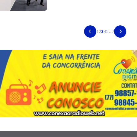
1
2
3
4
5
...
7