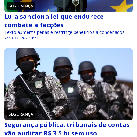
SEGURANÇA
Lula sanciona lei que endurece
combate a facções
Texto aumenta penas e restringe benefícios a condenados.
24/03/2026 • 14:21
SEGURANÇA
Segurança pública: tribunais de contas
vão auditar R$ 3,5 bi sem uso