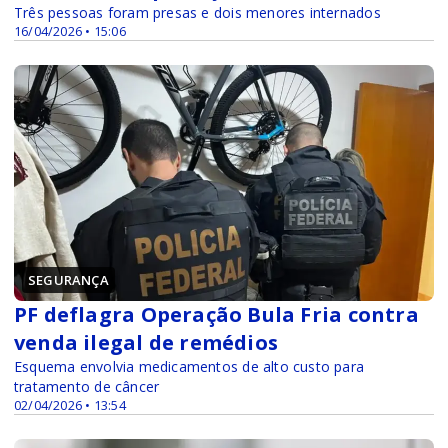
Três pessoas foram presas e dois menores internados
16/04/2026 • 15:06
SEGURANÇA
PF deflagra Operação Bula Fria contra
venda ilegal de remédios
Esquema envolvia medicamentos de alto custo para
tratamento de câncer
02/04/2026 • 13:54