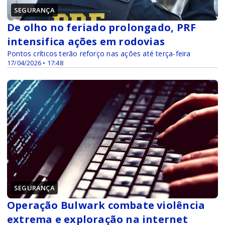
SEGURANÇA
De olho no feriado prolongado, PRF
intensifica ações em rodovias
Pontos críticos terão reforço nas ações até terça-feira
17/04/2026 • 17:48
SEGURANÇA
Operação Bulwark combate violência
extrema e exploração na internet