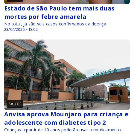
Estado de São Paulo tem mais duas
mortes por febre amarela
No total, já são seis casos confirmados da doença
23/04/2026 • 18:02
SAÚDE
Anvisa aprova Mounjaro para criança e
adolescente com diabetes tipo 2
Crianças a partir de 10 anos poderão usar o medicamento