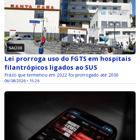
SAÚDE
Lei prorroga uso do FGTS em hospitais
filantrópicos ligados ao SUS
Prazo que termimou em 2022 foi prorrogado até 2030
06/08/2026 • 15:26