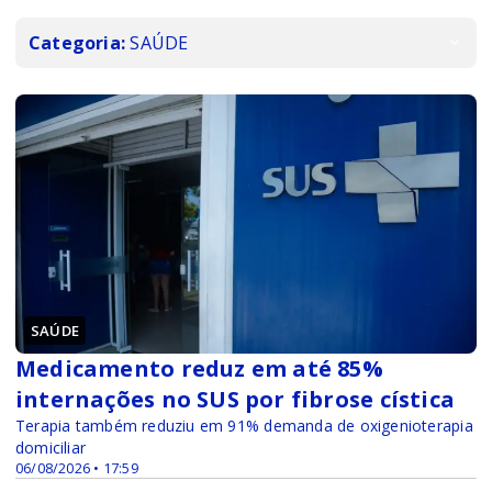
Categoria:
SAÚDE
SAÚDE
Medicamento reduz em até 85%
internações no SUS por fibrose cística
Terapia também reduziu em 91% demanda de oxigenioterapia
domiciliar
06/08/2026 • 17:59