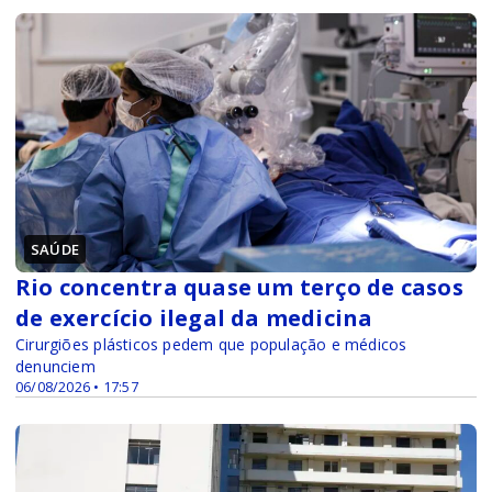
SAÚDE
Rio concentra quase um terço de casos
de exercício ilegal da medicina
Cirurgiões plásticos pedem que população e médicos
denunciem
06/08/2026 • 17:57