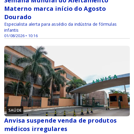
Semana Mundial do Aleitamento
Materno marca início do Agosto
Dourado
Especialista alerta para assédio da indústria de fórmulas
infantis
01/08/2026 • 10:16
SAÚDE
Anvisa suspende venda de produtos
médicos irregulares