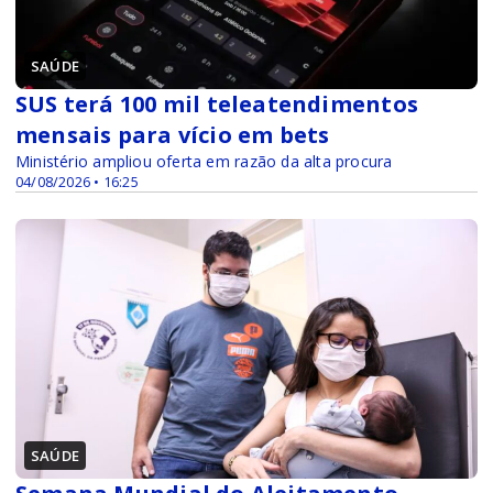
SAÚDE
SUS terá 100 mil teleatendimentos
mensais para vício em bets
Ministério ampliou oferta em razão da alta procura
04/08/2026 • 16:25
SAÚDE