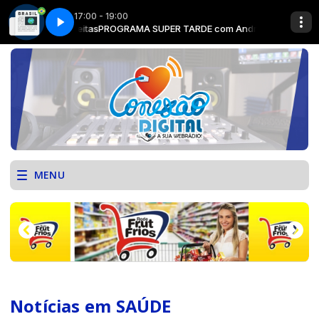
17:00 - 19:00
André Freitas
 1
Jornal repórter Brasil - Parte 1
PROGRAMA SUPER TARDE com André Freitas
MENU
Notícias em SAÚDE