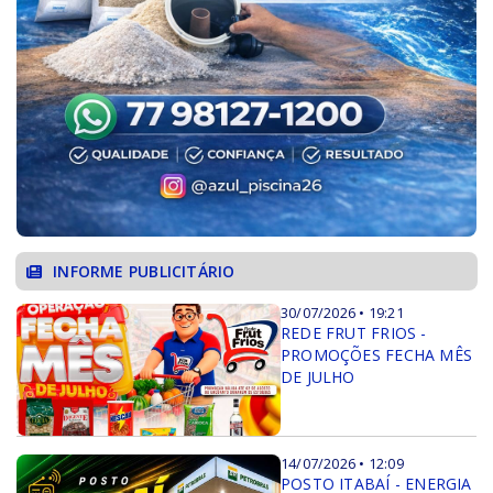
INFORME PUBLICITÁRIO
30/07/2026 • 19:21
REDE FRUT FRIOS -
PROMOÇÕES FECHA MÊS
DE JULHO
14/07/2026 • 12:09
POSTO ITABAÍ - ENERGIA