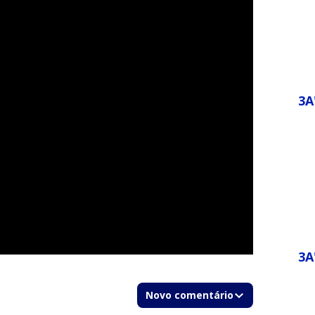
3A
3A
Novo comentário