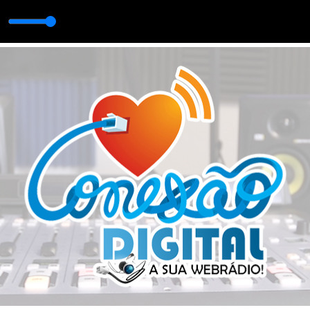
arte 1
 MANHÃ com Jhonathas Gonçalves