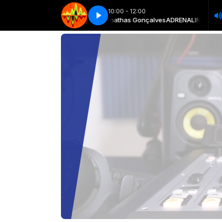
10:00 - 12:00
 - SHOW DA MANHÃ com Jhonathas Gonçalves
Adrenalina - Show da manhã - Parte 1
Adrenalina - Show da manhã - P
ADRENALINA - SHOW DA