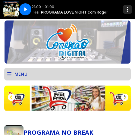
21:00 - 01:00
T com Roger Pires
 23
PROGRAMA LOVE NIGHT com Roger Pires
FRUTI FRIOS - JUNHO 23
MENU
PROGRAMA NO BREAK