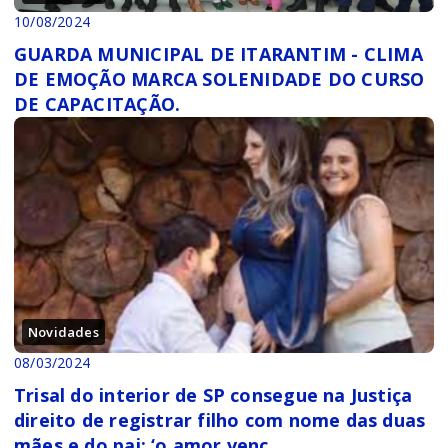
10/08/2024
GUARDA MUNICIPAL DE ITARANTIM - CLIMA
DE EMOÇÃO MARCA SOLENIDADE DO CURSO
DE CAPACITAÇÃO.
Novidades
08/03/2024
Trisal do interior de SP consegue na Justiça
direito de registrar filho com nome das duas
mães e do pai: ‘o amor venc...