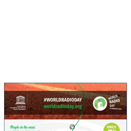
programas de rádio especiais, trocas entre diferentes
rádios, um festival envolvendo parceiros-chave, etc.
Ano após ano, o Dia Mundial do Rádio tem crescido
em reconhecimento e sucesso: as transmissões por
meio de estações de rádio somam um potencial de
audiência de até 800 milhões de pessoas; são mais
de 140 mil visitas por ano ao website; a data tem sido
assunto mundial do momento no Twitter pelos últimos
quatro anos; e em 2017 contabilizou-se um total de
585 eventos em 110 países.