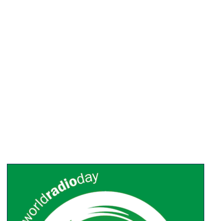
tópicos de discussão.
Há muitas maneiras de participar: cobrir uma
diversidade de esportes e eventos relacionados aos
subtemas do Dia Mundial do Rádio, trabalhar com
associações esportivas locais para organizar um
evento especial, criar conteúdo específico para o Dia
Mundial do Rádio: entrevistas, vídeos, imagens,
jingles e histórias, participar das conversas nas mídias
sociais, seguir a hashtag #DiaMundialdoRádio,
divulgar notícias sobre o dia e envolver seus
influenciadores para que apoiem o Dia Mundial do
Rádio.